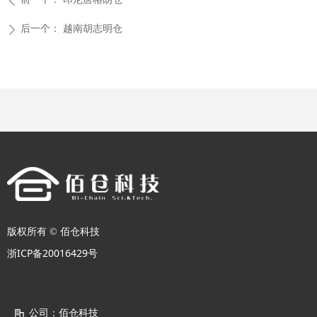
ꄴ
后一个：
越南胡志明仓
ꄲ
版权所有 ©
佰仓科技
浙ICP备20016429号
公司：
佰仓科技