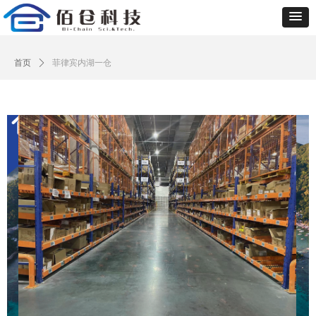
首页
ꄲ
菲律宾内湖一仓