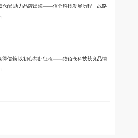
域仓配 助力品牌出海——佰仓科技发展历程、战略
全链路服务体系
01
赢得信赖 以初心共赴征程——致佰仓科技获良品铺
肯定与感谢
01