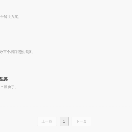
综合解决方案。
楼里数百个档口熙熙攘攘。
里路
= 胜负手」
上一页
1
下一页