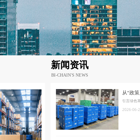
新闻资讯
BI-CHAIN'S NEWS
从“政策
造绿色
引言绿色革
2026-06-