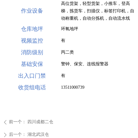
高位货架，轻型货架，小推车，登高
作业设备
梯，拣货车，扫描仪，标签打印机，自
动称重机，自动分拣机，自动流水线
仓库地坪
环氧地坪
视频监控
有
消防级别
丙二类
基础安保
警钟、保安、连线报警器
出入口门禁
有
收货组电话
13511000739
前一个：
四川成都二仓
ꄴ
后一个：
湖北武汉仓
ꄲ