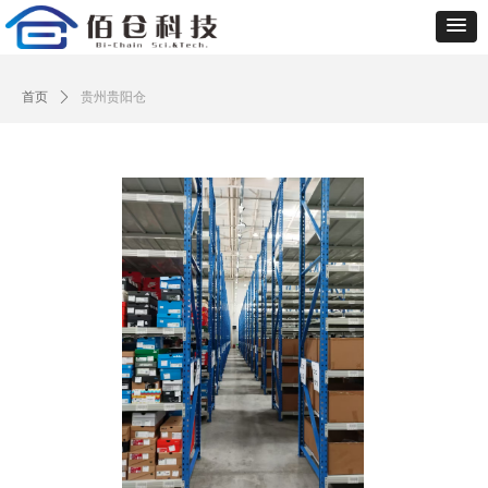
首页
ꄲ
贵州贵阳仓